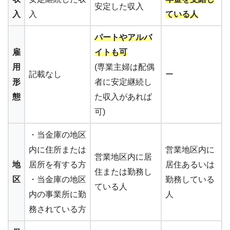
安定した収入
入
入
ている人
パートやアルバ
雇
イトも可
用
(専業主婦は配偶
記載なし
ー
形
者に安定継続し
態
た収入があれば
可)
・当金庫の地区
内に住所または
営業地区内に
営業地区内に居
地
居所を有する方
居住あるいは
住または勤務し
区
・当金庫の地区
勤務している
ている人
内の事業所に勤
人
務されている方